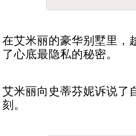
在艾米丽的豪华别墅里，
了心底最隐私的秘密。
艾米丽向史蒂芬
妮
诉说了
刻。