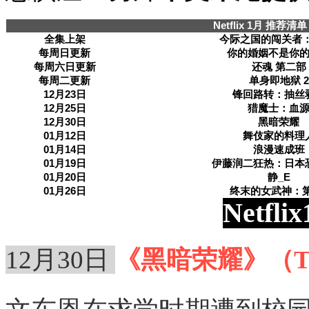
Netflix 1月 推荐清单
全集上架
今际之国的闯关者：
每周日更新
你的婚姻不是你
每周六日更新
还魂 第二部
每周二更新
单身即地狱 2
12月23日
锋回路转：抽丝
12月25日
猎魔士：血
12月30日
黑暗荣耀
01月12日
舞伎家的料理
01月14日
浪漫速成班
01月19日
伊藤润二狂热：日本
01月20日
静_E
01月26日
终末的女武神：第
Netf
12月30日
《黑暗荣耀》（Th