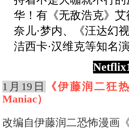
华！有《无敌浩克》艾
奈儿·梦内、《汪达幻
洁西卡·汉维克等知名
Netf
1月19日
《伊藤润二狂热：
Maniac）
改编自伊藤润二恐怖漫画